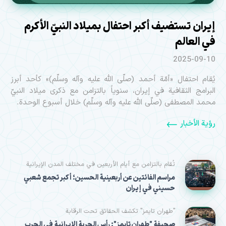
إيران تستضيف أكبر احتفال بميلاد النبيّ الأكرم
في العالم
2025-09-10
يُقام احتفال «أمّة أحمد (صلّى الله عليه وآله وسلّم)» كأحد أبرز
البرامج الثقافية في إيران، سنوياً بالتزامن مع ذكرى ميلاد النبيّ
محمد المصطفى (صلّى الله عليه وآله وسلّم) خلال أسبوع الوحدة.
رؤية الأخبار
تُقام بالتزامن مع أيام الأربعين في مختلف المدن الإيرانية
مراسم الفائتین عن أربعينية الحسين؛ أكبر تجمع شعبي
حسيني في إيران
"طهران تايمز" تكشف الحقائق تحت الرقابة
صحيفة "طهران تايمز": رأس الحربة الإيرانية في الحرب