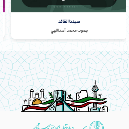
اسمع یا صهیون
بصوت أبوذر روحي