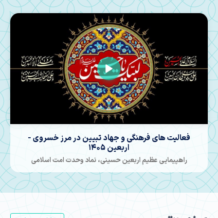
علمت هرگز بر زمین نمی افتد... اربعین حسینی در مرز
خسروی
فعالیت های تبلیغی روحانیون اعزامی به مرز خسروی - 1405