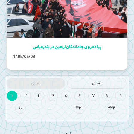
پیاده روی جاماندگان اربعین در بندرعباس
1405/05/08
بعدی
بعدی
1
2
3
4
5
6
7
8
9
10
…
331
332