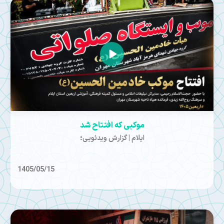
موکبی که افتتاح شد
ایلام | گزارش ویدئویی؛
1405/05/15