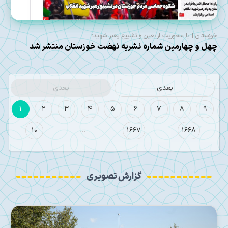
خوزستان | با محوریت اربعین و تشییع رهبر شهید؛
چهل و چهارمین شماره نشریه نهضت خوزستان منتشر شد
بعدی
بعدی
1
2
3
4
5
6
7
8
9
10
…
1667
1668
گزارش تصویری