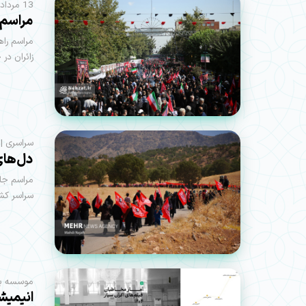
13 مرداد | با حضور گسترده مردم؛
مراسم 
مراسم راه
زائران در
سراسری | 
دل‌های
سراسر کشو
موسسه بهمن
انیمیش