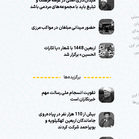
میدان‌داری اصلی در عرصه فرهنگ و
تبلیغ باید با مجموعه‌های مردمی باشد
سینی
ان
حضور میدانی مبلغان در مواکب مرزی
دای
رات
ر این
اربعین 1448 با شعار «یا لثارات
ین
الحسین» برگزار شد
برگزیده‌ها
تقویت انسجام ملی رسالت مهم
 این
خبرنگاران است
‌ها
بیش از 110 هزار نفر در پیاده‌روی
جاماندگان اربعین کهگیلویه و
بویراحمد شرکت کردند