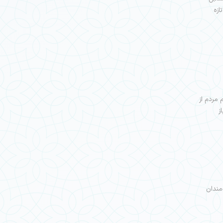
ازه
مردم از
ز
مندان