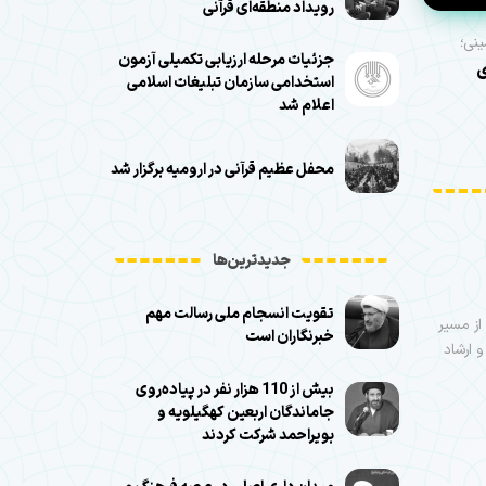
رویداد منطقه‌ای قرآنی
ینی؛
جزئیات مرحله ارزیابی تکمیلی آزمون
ی
استخدامی سازمان تبلیغات اسلامی
اعلام شد
محفل عظیم قرآنی در ارومیه برگزار شد
جدیدترین‌ها
تقویت انسجام ملی رسالت مهم
روایت راهیان» از اجرای 13 اثر نمایشی در 10 نقطه از مسیر
خبرنگاران است
 ارشاد
بیش از 110 هزار نفر در پیاده‌روی
جاماندگان اربعین کهگیلویه و
بویراحمد شرکت کردند