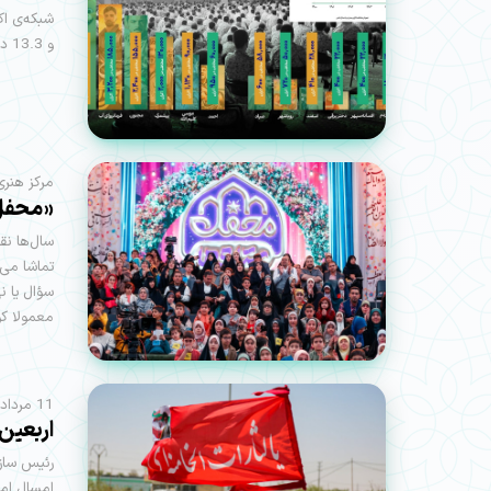
و 13.3 درصدی اکران را تجربه کند.
مرکز هنری
«محفل 
سال‌ها نق
تماشا می‌
سؤال یا ن
معمولا کو
11 مرداد | حجت‌الاسلام محمد قمی نوشت؛
اربعین
رئیس ساز
امسال اما