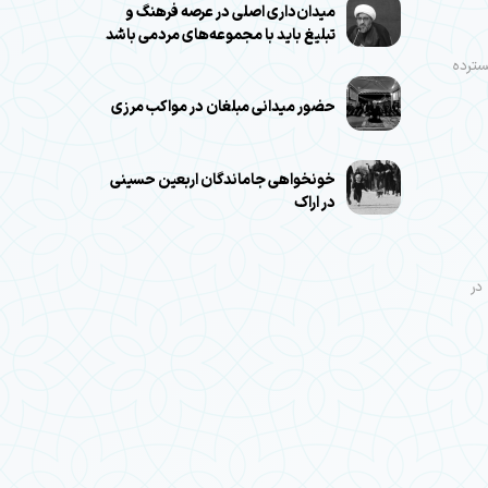
میدان‌داری اصلی در عرصه فرهنگ و
تبلیغ باید با مجموعه‌های مردمی باشد
سترده
حضور میدانی مبلغان در مواکب مرزی
خونخواهی جاماندگان اربعین حسینی
در اراک
مراسم جاماندگان اربعین حسینی با حضور عاشقان اباعبدالله(ع) روز سه شنبه 13 مرداد 1405 در