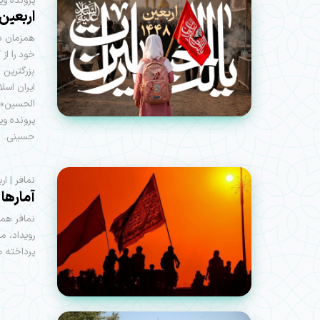
پرونده وی
اربعین 1448 با شعار «یا لثارات الحسین» برگزا
همزمان با
خود را از
بزرگترین 
ایران اسل
الحسین» ب
پرونده وی
حسینی.
نمافر | ار
آمارها از اربعی
نمافر همز
رویداد، مج
پرداخته م