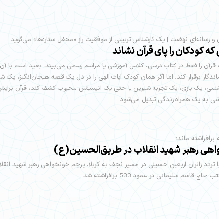
 و رسانه‌ای نهضت | یک کارشناس تربیتی از موفقیت راز «محفل ستاره‌ها» می‌گوید:
ه کودکان را پای قرآن نشاند
قرآن را فقط در کتاب درسی، کلاس آموزشی یا مراسم رسمی می‌بیند، بعید است با آن ر
ندگار برقرار کند. اما اگر همان کودک آیات الهی را در دل یک قصه هیجان‌انگیز، یک
تنی، یک بازی، یک تجربه شیرین یا حتی یک انیمیشن محبوب کشف کند، قرآن برایش
ی به یک همراه زندگی تبدیل می‌شود.
برافراشته ماند؛
هی رهبر شهید انقلاب در طریق‌الحسین(ع)
 تردد زائران اربعین حسینی در مسیر نجف به کربلا، پرچم خونخواهی رهبر شهید انقلا
ج قاسم سلیمانی در عمود 533 برافراشته شد.