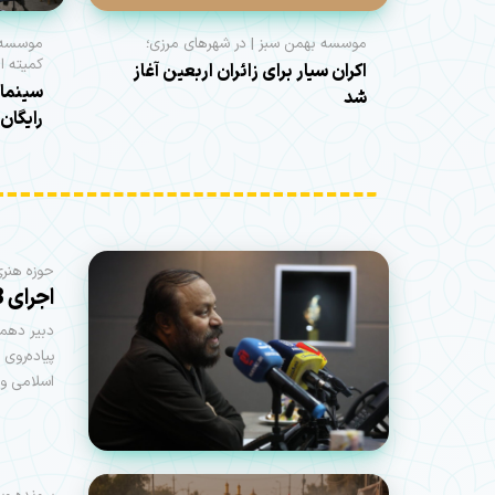
موسسه بهمن سبز | در شهرهای مرزی؛
موسسه ب
کمیته ام
اکران سیار برای زائران اربعین آغاز
سینما 
شد
رایگان
حوزه هنری
اجرای 13 اثر نمایشی در 10 نقطه مسیر پیاده‌روی اربعین
پیاده‌روی
اسلامی و 