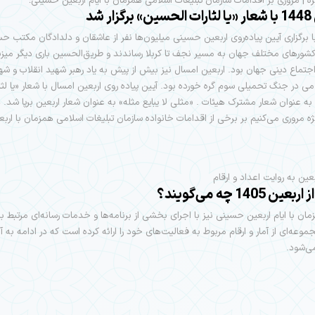
ژه | مروری بر اقدامات سازمان تبلیغات اسلامی همزمان با ایام اربعین حسینی؛
ر شد
 برگزاری آیین پیاده‌روی اربعین حسینی میلیون‌ها نفر از عاشقان و دلدادگان مکتب ح
 کشورهای مختلف جهان به مسیر نجف تا کربلا رساندند و طریق‌الحسین باری دیگر میزب
اجتماع دینی جهان بود. اربعین امسال نیز بیش از پیش به یاد رهبر شهید انقلاب و شه
امی در جنگ تحمیلی سوم گره خورده بود. آیین پیاده روی اربعین امسال با شعار «یا لثا
ه عنوان شعار مشترک هیئات . «مثلی لا یبایع مثله» به عنوان شعار اربعین برپا شد. د
ژه مروری می‌کنیم بر برخی از اقدامات خانواده سازمان تبلیغات اسلامی همزمان با اربع
بعین به روایت اعداد و ارقام
ن 1405 چه می‌گویند؟
مان با ایام اربعین حسینی نیز با اجرای بخشی از برنامه‌ها و خدمات رسانه‌ای مرتبط با
موعه‌ای از آمار و ارقام مربوط به فعالیت‌های خود را ارائه کرده است که در ادامه به آن
ی‌شود.