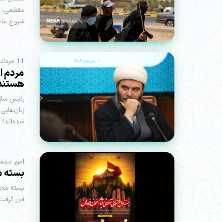
مقطعی، به
شروع ماج
11 مرداد | حجت‌الاسلام قمی نوشت؛
مردم ا
هستند
رئیس ساز
زبان‌هایی
شده‌اند!
امور مبلغ
بسته م
بسته محتو
قرار گرفت