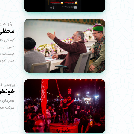
مرکز هنری
محفلی ک
کودکی که 
عمیق و ما
دوست‌داش
متن آموزش
پرچمی که 
خونخوا
همزمان با
موکب مکتب حا