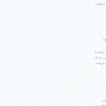
 در سال 1404 توانست رشد بیش از 9 درصدی مخاطب
ید
رنامه را
دن به یک
 می‌شد،
ین
ساسِ