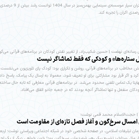
شبکه‌ی اکران سیار موسسه‌ی سینمایی بهمن‌سبز
 رسانه‌ای نهضت | حسین شکیب‌راد، از تغییر نقش کودکان در برنامه‌های قرآنی می‌گو
ستاره‌ها» و کودکی که فقط تماشاگر نیست
ش مخاطب در برنامه‌های قرآنی، روشن و تکراری بود؛ کودک پای تلویزیون می‌نشست، ب
کرد و اگر قرار بود مشارکتی برای او تعریف شود، معمولا به ارسال یک پیامک، پاسخ دا
هایتا یک تماس تلفنی محدود می‌شد. در برنامه‌های قرآنی معارفی که تا‌به حال ساخته
دکان منفعل و تنها تماشاگر آنچه بودند که در جعبه جادو اتفاق می‌افتاد.
 امسال سرخ‌گون و آغاز فصل تازه‌ای از مقاومت است
مان تبلیغات اسلامی، در صفحه شخصی خود در شبکه اجتماعی ویراستی نوشت؛ اربع
، مثل رستاخیزِ تشییع پیکر رهبر شهیدمان، سرخ‌گون بود! خون خواهی دیگر از یک اح